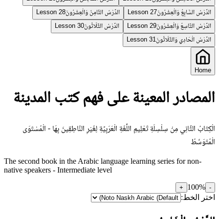
الدَّرْسُ السَّابِعُ وَالْعِشْرُونَ
الدَّرْسُ الثَّامِنُ وَالْعِشْرُونَ
Lesson 28
Lesson 27
الدَّرْسُ التَّاسِعُ وَالْعِشْرُونَ
الدَّرْسُ الثَّلَاثُونَ
Lesson 30
Lesson 29
الدَّرْسُ الْحَادِي وَالثَّلَاثُونَ
Lesson 31
Home
المصادر المعينة على فهم كتب المدينة
الْكِتَابُ الثَّانِي مِنْ سِلْسِلَةِ تَعْلِيمِ اللُّغَةِ الْعَرَبِيَّةِ لِغَيْرِ النَّاطِقِينَ بِهَا - الْمُسْتَوَى
الْمُتَوَسِّطُ
The second book in the Arabic language learning series for non-
native speakers - Intermediate level
100
%
+
-
اختر الخط: