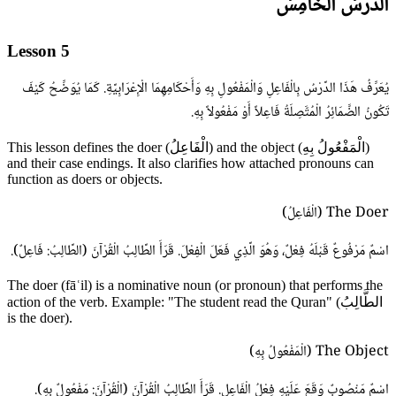
الدَّرْسُ الْخَامِسُ
Lesson 5
يُعَرِّفُ هَذَا الدَّرْسُ بِالْفَاعِلِ وَالْمَفْعُولِ بِهِ وَأَحْكَامِهِمَا الْإِعْرَابِيَّةِ. كَمَا يُوَضِّحُ كَيْفَ
تَكُونُ الضَّمَائِرُ الْمُتَّصِلَةُ فَاعِلاً أَوْ مَفْعُولاً بِهِ.
This lesson defines the doer (الْفَاعِلُ) and the object (الْمَفْعُولُ بِهِ)
and their case endings. It also clarifies how attached pronouns can
function as doers or objects.
The Doer (الْفَاعِلُ)
اسْمٌ مَرْفُوعٌ قَبْلَهُ فِعْلٌ، وَهُوَ الَّذِي فَعَلَ الْفِعْلَ. قَرَأَ الطَّالِبُ الْقُرْآنَ (الطَّالِبُ: فَاعِلٌ).
The doer (fāʿil) is a nominative noun (or pronoun) that performs the
action of the verb. Example: "The student read the Quran" (الطَّالِبُ
is the doer).
The Object (الْمَفْعُولُ بِهِ)
اسْمٌ مَنْصُوبٌ وَقَعَ عَلَيْهِ فِعْلُ الْفَاعِلِ. قَرَأَ الطَّالِبُ الْقُرْآنَ (الْقُرْآنَ: مَفْعُولٌ بِهِ).