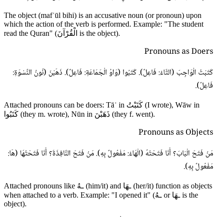
The object (mafʿūl bihi) is an accusative noun (or pronoun) upon
which the action of the verb is performed. Example: "The student
read the Quran" (الْقُرْآنَ is the object).
Pronouns as Doers
كَتَبْتُ الْوَاجِبَ (التَّاءُ: فَاعِلٌ). كَتَبُوا (وَاوُ الْجَمَاعَةِ: فَاعِلٌ). ذَهَبْنَ (نُونُ النِّسْوَةِ:
فَاعِلٌ).
Attached pronouns can be doers: Tāʾ in كَتَبْتُ (I wrote), Wāw in
كَتَبُوا (they m. wrote), Nūn in ذَهَبْنَ (they f. went).
Pronouns as Objects
مَنْ فَتَحَ الْبَابَ؟ أَنَا فَتَحْتُهُ (الْهَاءُ: مَفْعُولٌ بِهِ). مَنْ فَتَحَ النَّافِذَةَ؟ أَنَا فَتَحْتُهَا (هَا:
مَفْعُولٌ بِهِ).
Attached pronouns like ـهُ (him/it) and ـهَا (her/it) function as objects
when attached to a verb. Example: "I opened it" (ـهُ or ـهَا is the
object).