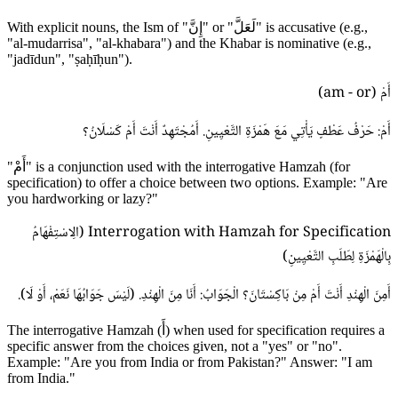
With explicit nouns, the Ism of "إِنَّ" or "لَعَلَّ" is accusative (e.g.,
"al-mudarrisa", "al-khabara") and the Khabar is nominative (e.g.,
"jadīdun", "ṣaḥīḥun").
أَمْ (am - or)
أَمْ: حَرْفُ عَطْفٍ يَأْتِي مَعَ هَمْزَةِ التَّعْيِينِ. أَمُجْتَهِدٌ أَنْتَ أَمْ كَسْلَانُ؟
"أَمْ" is a conjunction used with the interrogative Hamzah (for
specification) to offer a choice between two options. Example: "Are
you hardworking or lazy?"
Interrogation with Hamzah for Specification (الِاسْتِفْهَامُ
بِالْهَمْزَةِ لِطَلَبِ التَّعْيِينِ)
أَمِنَ الْهِنْدِ أَنْتَ أَمْ مِنْ بَاكِسْتَانَ؟ الْجَوَابُ: أَنَا مِنَ الْهِنْدِ. (لَيْسَ جَوَابُهَا نَعَمْ، أَوْ لَا).
The interrogative Hamzah (أَ) when used for specification requires a
specific answer from the choices given, not a "yes" or "no".
Example: "Are you from India or from Pakistan?" Answer: "I am
from India."