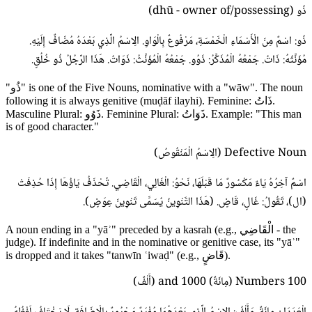
ذُو (dhū - owner of/possessing)
ذُو: اسْمٌ مِنَ الْأَسْمَاءِ الْخَمْسَةِ، مَرْفُوعٌ بِالْوَاوِ. الِاسْمُ الَّذِي بَعْدَهُ مُضَافٌ إِلَيْهِ.
مُؤَنَّثُهُ: ذَاتُ. جَمْعُهُ الْمُذَكَّرُ: ذَوُو. جَمْعُهُ الْمُؤَنَّثُ: ذَوَاتُ. هَذَا الرَّجُلُ ذُو خُلُقٍ.
"ذُو" is one of the Five Nouns, nominative with a "wāw". The noun
following it is always genitive (muḍāf ilayhi). Feminine: ذَاتُ.
Masculine Plural: ذَوُو. Feminine Plural: ذَوَاتُ. Example: "This man
is of good character."
Defective Noun (الِاسْمُ الْمَنْقُوصُ)
اسْمٌ آخِرُهُ يَاءٌ مَكْسُورٌ مَا قَبْلَهَا، نَحْوُ: الْغَالِي، الْقَاضِي. تُحْذَفُ يَاؤُهَا إِذَا حُذِفَتْ
(ال)، تَقُولُ: غَالٍ، قَاضٍ. (هَذَا التَّنْوِينُ يُسَمَّى تَنْوِينَ عِوَضٍ).
A noun ending in a "yāʾ" preceded by a kasrah (e.g., الْقَاضِي - the
judge). If indefinite and in the nominative or genitive case, its "yāʾ"
is dropped and it takes "tanwīn ʿiwaḍ" (e.g., قَاضٍ).
Numbers 100 (مِائَةٌ) and 1000 (أَلْفٌ)