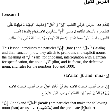
الدَّرْسُ الْأَوَّلُ
Lesson 1
يُقَدِّمُ هَذَا الدَّرْسُ حَرْفَيْ النَّصْبِ "إِنَّ" وَ "لَعَلَّ" وَعَمَلَهُمَا، كَيْفِيَّةَ دُخُولِهِمَا عَلَى
الضَّمَائِرِ وَالْأَسْمَاءِ الظَّاهِرَةِ، مَعْنَى "أَمْ" لِلتَّخْيِيرِ، الِاسْتِفْهَامَ بِالْهَمْزَةِ لِطَلَبِ
التَّعْيِينِ، اسْمَ "ذُو" وَمُشْتَقَّاتِهِ، الِاسْمَ الْمَنْقُوصَ، وَقَوَاعِدَ الْعَدَدَيْنِ مِائَةٍ وَأَلْفٍ.
This lesson introduces the particles "إِنَّ" (inna) and "لَعَلَّ" (la‘alla)
and their function, how they attach to pronouns and explicit nouns,
the meaning of "أَمْ" (am) for choosing, interrogation with Hamzah
for specification, the noun "ذُو" (dhu) and its forms, the defective
noun, and rules for the numbers 100 and 1000.
إِنَّ (inna) and لَعَلَّ (la‘alla)
إِنَّ: حَرْفُ نَصْبٍ، يَنْصِبُ الِاسْمَ، وَيَرْفَعُ الْخَبَرَ. لَعَلَّ: حَرْفُ نَصْبٍ، يَنْصِبُ الِاسْمَ،
وَيَرْفَعُ الْخَبَرَ. تُفِيدُ إِنَّ: التَّوْكِيدَ، وتفيدُ لَعَلَّ: التَّرَجِّيَ.
"إِنَّ" (inna) and "لَعَلَّ" (la‘alla) are particles that make the following
noun (Ism) accusative (مَنْصُوب) and the predicate (Khabar)