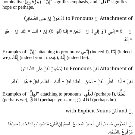
nominative (مَرْفُوع). "إِنَّ" signifies emphasis, and "لَعَلَّ" signifies
hope or perhaps.
Attachment of إِنَّ to Pronouns (دُخُولُ إِنَّ عَلَى الضَّمَائِرِ)
إِنَّ + أَنَا = إِنَّنِي (أَوْ: إِنِّي). إِنَّ + نَحْنُ = إِنَّنَا (أَوْ: إِنَّا). إِنَّ + أَنْتَ = إِنَّكَ. إِنَّ + هُوَ
= إِنَّهُ.
Examples of "إِنَّ" attaching to pronouns: إِنَّنِي (indeed I), إِنَّنَا (indeed
we), إِنَّكَ (indeed you - m.sg.), إِنَّهُ (indeed he).
Attachment of لَعَلَّ to Pronouns (دُخُولُ لَعَلَّ عَلَى الضَّمَائِرِ)
لَعَلَّ + أَنَا = لَعَلِّي. لَعَلَّ + نَحْنُ = لَعَلَّنَا. لَعَلَّ + أَنْتَ = لَعَلَّكَ. لَعَلَّ + هُوَ = لَعَلَّهُ.
Examples of "لَعَلَّ" attaching to pronouns: لَعَلِّي (perhaps I), لَعَلَّنَا
(perhaps we), لَعَلَّكَ (perhaps you - m.sg.), لَعَلَّهُ (perhaps he).
إِنَّ and لَعَلَّ with Explicit Nouns
إِنَّ الْمُدَرِّسَ جَدِيدٌ. لَعَلَّ الْخَبَرَ صَحِيحٌ. اسْمُ إِنَّ/لَعَلَّ: مَنْصُوبٌ بِالْفَتْحَةِ، وَخَبَرُهَا
مَرْفُوعٌ بِالضَّمَّةِ.