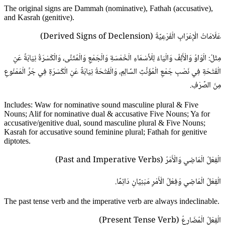
The original signs are Dammah (nominative), Fathah (accusative),
and Kasrah (genitive).
عَلَامَاتُ الْإِعْرَابِ الْفَرْعِيَّةُ (Derived Signs of Declension)
مِثْلُ: الْوَاوُ وَالْأَلِفُ وَالْيَاءُ لِلْأَسْمَاءِ الْخَمْسَةِ وَالْجَمْعِ وَالْمُثَنَّى، وَالْكَسْرَةُ نِيَابَةً عَنِ
الْفَتْحَةِ فِي نَصْبِ جَمْعِ الْمُؤَنَّثِ السَّالِمِ، وَالْفَتْحَةُ نِيَابَةً عَنِ الْكَسْرَةِ فِي جَرِّ الْمَمْنُوعِ
مِنَ الصَّرْفِ.
Includes: Waw for nominative sound masculine plural & Five
Nouns; Alif for nominative dual & accusative Five Nouns; Ya for
accusative/genitive dual, sound masculine plural & Five Nouns;
Kasrah for accusative sound feminine plural; Fathah for genitive
diptotes.
الْفِعْلُ الْمَاضِي وَالْأَمْرُ (Past and Imperative Verbs)
الْفِعْلُ الْمَاضِي وَفِعْلُ الْأَمْرِ مَبْنِيَّانِ دَائِمًا.
The past tense verb and the imperative verb are always indeclinable.
الْفِعْلُ الْمُضَارِعُ (Present Tense Verb)