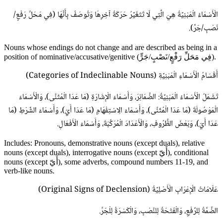
الْأَسْمَاءُ الْمَبْنِيَّةُ هِيَ الَّتِي لَا تَتَغَيَّرُ حَرَكَةُ آخِرِهَا وَتُوصَفُ بِأَنَّهَا (فِي مَحَلِّ رَفْعٍ/
نَصْبٍ/جَرٍّ).
Nouns whose endings do not change and are described as being in a
position of nominative/accusative/genitive (فِي مَحَلِّ رَفْعٍ/نَصْبٍ/جَرٍّ).
أَقْسَامُ الْأَسْمَاءِ الْمَبْنِيَّةِ (Categories of Indeclinable Nouns)
تَشْمَلُ الْأَسْمَاءُ الْمَبْنِيَّةُ: الضَّمَائِرَ، وَأَسْمَاءَ الْإِشَارَةِ (مَا عَدَا الْمُثَنَّى)، وَالْأَسْمَاءَ
الْمَوْصُولَةَ (مَا عَدَا الْمُثَنَّى)، وَأَسْمَاءَ الِاسْتِفْهَامِ (مَا عَدَا أَيّ)، وَأَسْمَاءَ الشَّرْطِ (مَا
عَدَا أَيّ)، وَبَعْضَ الظُّرُوفِ، وَالْأَعْدَادَ الْمُرَكَّبَةَ، وَأَسْمَاءَ الْأَفْعَالِ.
Includes: Pronouns, demonstrative nouns (except duals), relative
nouns (except duals), interrogative nouns (except أَيّ), conditional
nouns (except أَيّ), some adverbs, compound numbers 11-19, and
verb-like nouns.
عَلَامَاتُ الْإِعْرَابِ الْأَصْلِيَّةُ (Original Signs of Declension)
الضَّمَّةُ لِلرَّفْعِ، وَالْفَتْحَةُ لِلنَّصْبِ، وَالْكَسْرَةُ لِلْجَرِّ.