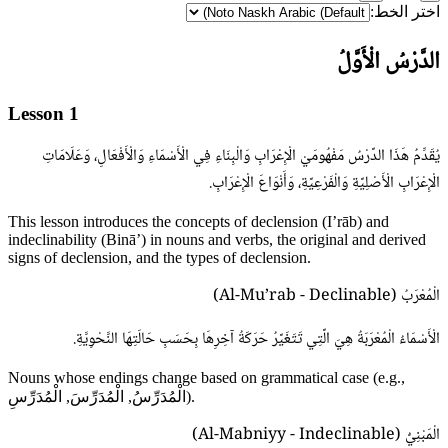
اختر الخط:
الدَّرْسُ الْأَوَّلُ
Lesson 1
يُقَدِّمُ هَذَا الدَّرْسُ مَفْهُومَيْ الْإِعْرَابِ وَالْبِنَاءِ فِي الْأَسْمَاءِ وَالْأَفْعَالِ، وَعَلَامَاتِ
الْإِعْرَابِ الْأَصْلِيَّةِ وَالْفَرْعِيَّةِ، وَأَنْوَاعَ الْإِعْرَابِ.
This lesson introduces the concepts of declension (I’rāb) and
indeclinability (Binā’) in nouns and verbs, the original and derived
signs of declension, and the types of declension.
الْمُعْرَبُ (Al-Mu’rab - Declinable)
الْأَسْمَاءُ الْمُعْرَبَةُ هِيَ الَّتِي تَتَغَيَّرُ حَرَكَةُ آخِرِهَا بِحَسَبِ حَالَتِهَا النَّحْوِيَّةِ.
Nouns whose endings change based on grammatical case (e.g.,
الْمُدَرِّسُ, الْمُدَرِّسَ, الْمُدَرِّسِ).
الْمَبْنِيُّ (Al-Mabniyy - Indeclinable)