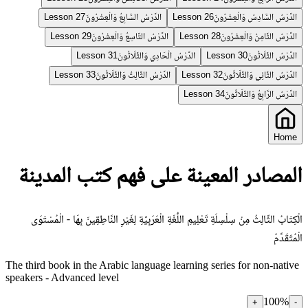
الدَّرْسُ السَّادِسُ وَالْعِشْرُونَ
الدَّرْسُ السَّابِعُ وَالْعِشْرُونَ
Lesson 27
Lesson 26
الدَّرْسُ الثَّامِنُ وَالْعِشْرُونَ
الدَّرْسُ التَّاسِعُ وَالْعِشْرُونَ
Lesson 29
Lesson 28
الدَّرْسُ الثَّلَاثُونَ
الدَّرْسُ الْحَادِي وَالثَّلَاثُونَ
Lesson 31
Lesson 30
الدَّرْسُ الثَّانِي وَالثَّلَاثُونَ
الدَّرْسُ الثَّالِثُ وَالثَّلَاثُونَ
Lesson 33
Lesson 32
الدَّرْسُ الرَّابِعُ وَالثَّلَاثُونَ
Lesson 34
Home
المصادر المعينة على فهم كتب المدينة
الْكِتَابُ الثَّالِثُ مِنْ سِلْسِلَةِ تَعْلِيمِ اللُّغَةِ الْعَرَبِيَّةِ لِغَيْرِ النَّاطِقِينَ بِهَا - الْمُسْتَوَى
الْمُتَقَدِّمُ
The third book in the Arabic language learning series for non-native
speakers - Advanced level
100
%
+
-